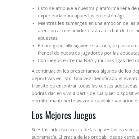
Esto se atribuye a nuestra plataforma llena d
experiencia para apuestas en festón ágil.
Mientras les sumerges en una emoción de las 
atención al consumidor están a el chat de trecho
apuestas.
En are generally siguiente sección, explorarem
frenesí de nuestros jugadores por las apuestas
Con juegos entre ma NBA y muchas ligas de todo 
A continuación les presentamos algunos de los d
deportivas en listo. Una vez identificado el event
transito es encontrar todas las cuotas adecuadas. 
podrás dar en vivo a partir de cualquier dispositivo 
permite mantenerte avizor a cualquier variacion d
Los Mejores Juegos
Si estás indeciso acerca de las apuestas en vivo, a
supremacía. El gracia de las probabilidades camb