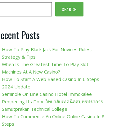
SEARCH
ecent Posts
How To Play Black Jack For Novices Rules,
Strategy & Tips
When Is The Greatest Time To Play Slot
Machines At A New Casino?
How To Start A Web Based Casino In 6 Steps
2024 Update
Seminole On Line Casino Hotel Immokalee
Reopening Its Door วิทยาลัยเทคนิคสมุทรปราการ
Samutprakan Technical College
How To Commence An Online Online Casino In 8
Steps