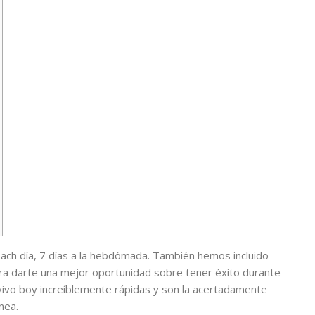
ch día, 7 días a la hebdómada. También hemos incluido
ra darte una mejor oportunidad sobre tener éxito durante
vivo boy increíblemente rápidas y son la acertadamente
nea.