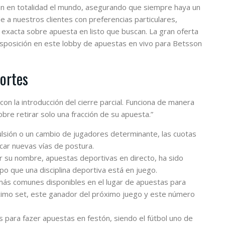
an en totalidad el mundo, asegurando que siempre haya un
e a nuestros clientes con preferencias particulares,
exacta sobre apuesta en listo que buscan. La gran oferta
isposición en este lobby de apuestas en vivo para Betsson
ortes
n la introducción del cierre parcial. Funciona de manera
sobre retirar solo una fracción de su apuesta.”
ulsión o un cambio de jugadores determinante, las cuotas
icar nuevas vías de postura.
r su nombre, apuestas deportivas en directo, ha sido
mpo que una disciplina deportiva está en juego.
más comunes disponibles en el lugar de apuestas para
ximo set, este ganador del próximo juego y este número
para fazer apuestas en festón, siendo el fútbol uno de