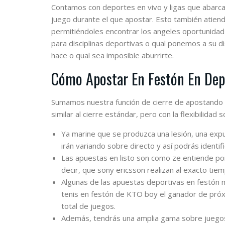
Contamos con deportes en vivo y ligas que abarc
juego durante el que apostar. Esto también atiend
permitiéndoles encontrar los angeles oportunidad 
para disciplinas deportivas o qual ponemos a su d
hace o qual sea imposible aburrirte.
Cómo Apostar En Festón En Dep
Sumamos nuestra función de cierre de apostando co
similar al cierre estándar, pero con la flexibilidad 
Ya marine que se produzca una lesión, una exp
irán variando sobre directo y así podrás identif
Las apuestas en listo son como ze entiende po
decir, que sony ericsson realizan al exacto tie
Algunas de las apuestas deportivas en festón 
tenis en festón de KTO boy el ganador de pró
total de juegos.
Además, tendrás una amplia gama sobre juegos 