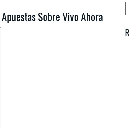
s Apuestas Sobre Vivo Ahora
R