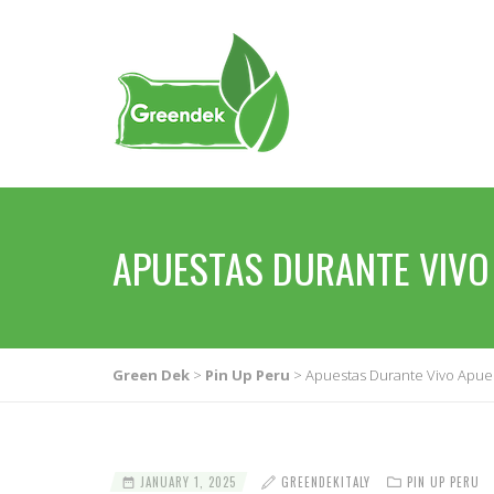
APUESTAS DURANTE VIVO
Green Dek
>
Pin Up Peru
>
Apuestas Durante Vivo Apue
JANUARY 1, 2025
GREENDEKITALY
PIN UP PERU