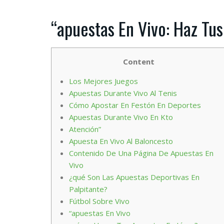
“apuestas En Vivo: Haz Tu
Content
Los Mejores Juegos
Apuestas Durante Vivo Al Tenis
Cómo Apostar En Festón En Deportes
Apuestas Durante Vivo En Kto
Atención”
Apuesta En Vivo Al Baloncesto
Contenido De Una Página De Apuestas En
Vivo
¿qué Son Las Apuestas Deportivas En
Palpitante?
Fútbol Sobre Vivo
“apuestas En Vivo