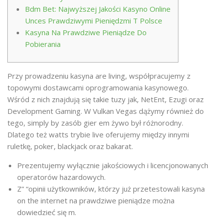
Bdm Bet: Najwyższej Jakości Kasyno Online
Unces Prawdziwymi Pieniędzmi T Polsce
Kasyna Na Prawdziwe Pieniądze Do
Pobierania
Przy prowadzeniu kasyna are living, współpracujemy z
topowymi dostawcami oprogramowania kasynowego.
Wśród z nich znajdują się takie tuzy jak, NetEnt, Ezugi oraz
Development Gaming. W Vulkan Vegas dążymy również do
tego, simply by zasób gier em żywo był różnorodny.
Dlatego też watts trybie live oferujemy między innymi
ruletkę, poker, blackjack oraz bakarat.
Prezentujemy wyłącznie jakościowych i licencjonowanych
operatorów hazardowych.
Z” “opinii użytkowników, którzy już przetestowali kasyna
on the internet na prawdziwe pieniądze można
dowiedzieć się m.