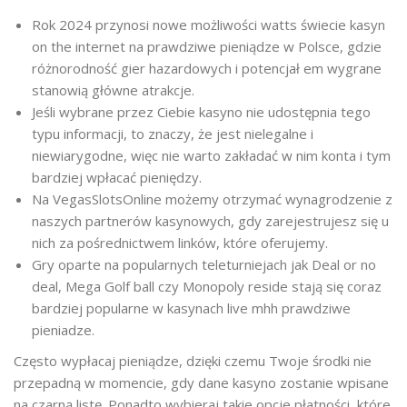
Rok 2024 przynosi nowe możliwości watts świecie kasyn
on the internet na prawdziwe pieniądze w Polsce, gdzie
różnorodność gier hazardowych i potencjał em wygrane
stanowią główne atrakcje.
Jeśli wybrane przez Ciebie kasyno nie udostępnia tego
typu informacji, to znaczy, że jest nielegalne i
niewiarygodne, więc nie warto zakładać w nim konta i tym
bardziej wpłacać pieniędzy.
Na VegasSlotsOnline możemy otrzymać wynagrodzenie z
naszych partnerów kasynowych, gdy zarejestrujesz się u
nich za pośrednictwem linków, które oferujemy.
Gry oparte na popularnych teleturniejach jak Deal or no
deal, Mega Golf ball czy Monopoly reside stają się coraz
bardziej popularne w kasynach live mhh prawdziwe
pieniadze.
Często wypłacaj pieniądze, dzięki czemu Twoje środki nie
przepadną w momencie, gdy dane kasyno zostanie wpisane
na czarną listę. Ponadto wybieraj takie opcje płatności, które