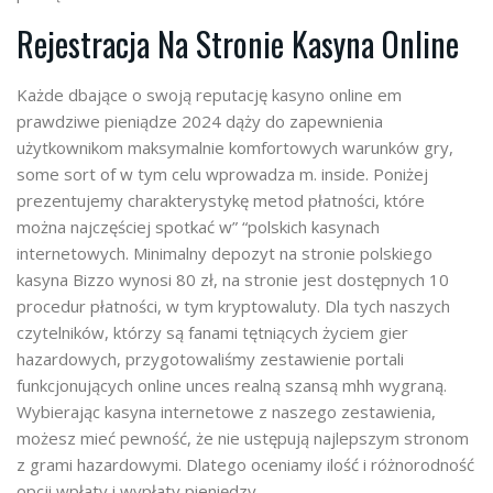
Rejestracja Na Stronie Kasyna Online
Każde dbające o swoją reputację kasyno online em
prawdziwe pieniądze 2024 dąży do zapewnienia
użytkownikom maksymalnie komfortowych warunków gry,
some sort of w tym celu wprowadza m. inside. Poniżej
prezentujemy charakterystykę metod płatności, które
można najczęściej spotkać w” “polskich kasynach
internetowych. Minimalny depozyt na stronie polskiego
kasyna Bizzo wynosi 80 zł, na stronie jest dostępnych 10
procedur płatności, w tym kryptowaluty. Dla tych naszych
czytelników, którzy są fanami tętniących życiem gier
hazardowych, przygotowaliśmy zestawienie portali
funkcjonujących online unces realną szansą mhh wygraną.
Wybierając kasyna internetowe z naszego zestawienia,
możesz mieć pewność, że nie ustępują najlepszym stronom
z grami hazardowymi. Dlatego oceniamy ilość i różnorodność
opcji wpłaty i wypłaty pieniędzy.