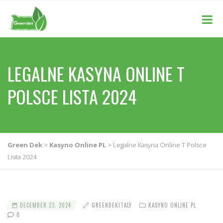
LEGALNE KASYNA ONLINE T
POLSCE LISTA 2024
Green Dek
>
Kasyno Online PL
>
Legalne Kasyna Online T Polsce
Lista 2024
DECEMBER 23, 2024
GREENDEKITALY
KASYNO ONLINE PL
0