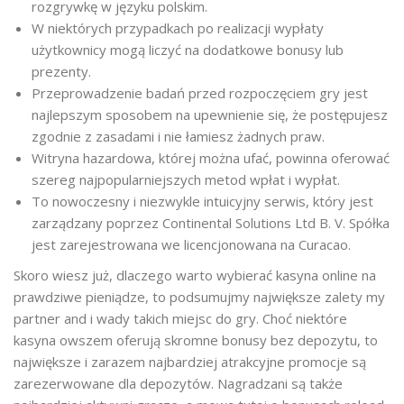
rozgrywkę w języku polskim.
W niektórych przypadkach po realizacji wypłaty
użytkownicy mogą liczyć na dodatkowe bonusy lub
prezenty.
Przeprowadzenie badań przed rozpoczęciem gry jest
najlepszym sposobem na upewnienie się, że postępujesz
zgodnie z zasadami i nie łamiesz żadnych praw.
Witryna hazardowa, której można ufać, powinna oferować
szereg najpopularniejszych metod wpłat i wypłat.
To nowoczesny i niezwykle intuicyjny serwis, który jest
zarządzany poprzez Continental Solutions Ltd B. V. Spółka
jest zarejestrowana we licencjonowana na Curacao.
Skoro wiesz już, dlaczego warto wybierać kasyna online na
prawdziwe pieniądze, to podsumujmy największe zalety my
partner and i wady takich miejsc do gry. Choć niektóre
kasyna owszem oferują skromne bonusy bez depozytu, to
największe i zarazem najbardziej atrakcyjne promocje są
zarezerwowane dla depozytów. Nagradzani są także