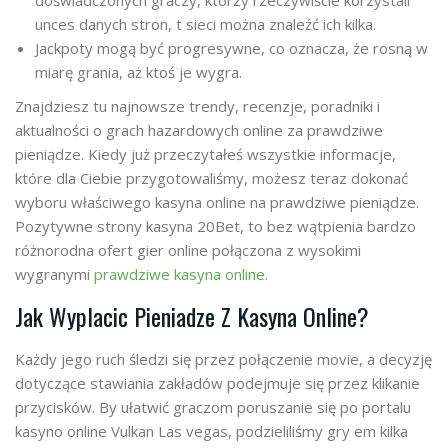
doświadczonych graczy, którzy rzeczywiście korzystali
unces danych stron, t sieci można znaleźć ich kilka.
Jackpoty mogą być progresywne, co oznacza, że rosną w
miarę grania, aż ktoś je wygra.
Znajdziesz tu najnowsze trendy, recenzje, poradniki i
aktualności o grach hazardowych online za prawdziwe
pieniądze. Kiedy już przeczytałeś wszystkie informacje,
które dla Ciebie przygotowaliśmy, możesz teraz dokonać
wyboru właściwego kasyna online na prawdziwe pieniądze.
Pozytywne strony kasyna 20Bet, to bez wątpienia bardzo
różnorodna ofert gier online połączona z wysokimi
wygranymi
prawdziwe kasyna online
.
Jak Wyplacic Pieniadze Z Kasyna Online?
Każdy jego ruch śledzi się przez połączenie movie, a decyzję
dotyczące stawiania zakładów podejmuje się przez klikanie
przycisków. By ułatwić graczom poruszanie się po portalu
kasyno online Vulkan Las vegas, podzieliliśmy gry em kilka