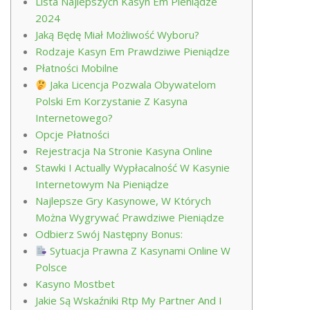
Lista Najlepszych Kasyn Em Pieniądze
2024
Jaką Będę Miał Możliwość Wyboru?
Rodzaje Kasyn Em Prawdziwe Pieniądze
Płatności Mobilne
Jaka Licencja Pozwala Obywatelom
Polski Em Korzystanie Z Kasyna
Internetowego?
Opcje Płatności
Rejestracja Na Stronie Kasyna Online
Stawki I Actually Wypłacalność W Kasynie
Internetowym Na Pieniądze
Najlepsze Gry Kasynowe, W Których
Można Wygrywać Prawdziwe Pieniądze
Odbierz Swój Następny Bonus:
Sytuacja Prawna Z Kasynami Online W
Polsce
Kasyno Mostbet
Jakie Są Wskaźniki Rtp My Partner And I