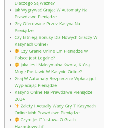
Dlaczego Są Ważne?
Jak Wygrywać Grając W Automaty Na
Prawdziwe Pieniądze
Gry Oferowane Przez Kasyna Na
Pieniądze
Czy Istnieją Bonusy Dla Nowych Graczy W
Kasynach Online?
Czy Granie Online Em Pieniądze W
Polsce Jest Legalne?
Jaka Jest Maksymalna Kwota, Którą
Mogę Postawić W Kasynie Online?
Graj W Automaty Bezpiecznie Wpłacając I
Wypłacając Pieniądze
Kasyno Online Na Prawdziwe Pieniądze
2024
Zalety I Actually Wady Gry T Kasynach
Online Mhh Prawdziwe Pieniądze
Czym Jest” “ustawa O Grach
Hazardowych?