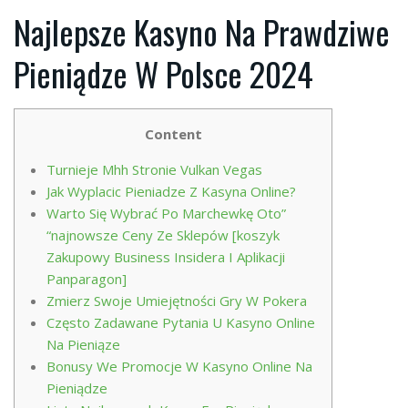
Najlepsze Kasyno Na Prawdziwe
Pieniądze W Polsce 2024
Content
Turnieje Mhh Stronie Vulkan Vegas
Jak Wyplacic Pieniadze Z Kasyna Online?
Warto Się Wybrać Po Marchewkę Oto”
“najnowsze Ceny Ze Sklepów [koszyk
Zakupowy Business Insidera I Aplikacji
Panparagon]
Zmierz Swoje Umiejętności Gry W Pokera
Często Zadawane Pytania U Kasyno Online
Na Pieniąze
Bonusy We Promocje W Kasyno Online Na
Pieniądze