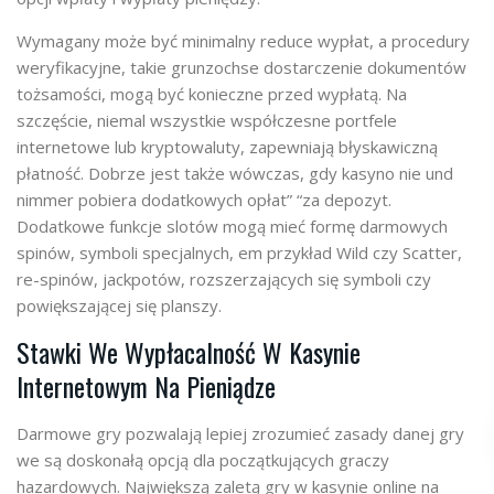
Wymagany może być minimalny reduce wypłat, a procedury
weryfikacyjne, takie grunzochse dostarczenie dokumentów
tożsamości, mogą być konieczne przed wypłatą. Na
szczęście, niemal wszystkie współczesne portfele
internetowe lub kryptowaluty, zapewniają błyskawiczną
płatność. Dobrze jest także wówczas, gdy kasyno nie und
nimmer pobiera dodatkowych opłat” “za depozyt.
Dodatkowe funkcje slotów mogą mieć formę darmowych
spinów, symboli specjalnych, em przykład Wild czy Scatter,
re-spinów, jackpotów, rozszerzających się symboli czy
powiększającej się planszy.
Stawki We Wypłacalność W Kasynie
Internetowym Na Pieniądze
Darmowe gry pozwalają lepiej zrozumieć zasady danej gry
we są doskonałą opcją dla początkujących graczy
hazardowych. Największą zaletą gry w kasynie online na