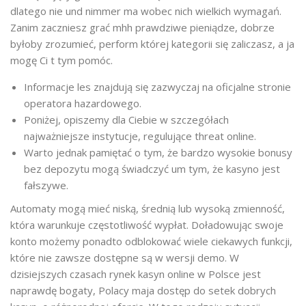
dlatego nie und nimmer ma wobec nich wielkich wymagań.
Zanim zaczniesz grać mhh prawdziwe pieniądze, dobrze
byłoby zrozumieć, perform której kategorii się zaliczasz, a ja
mogę Ci t tym pomóc.
Informacje les znajdują się zazwyczaj na oficjalne stronie
operatora hazardowego.
Poniżej, opiszemy dla Ciebie w szczegółach
najważniejsze instytucje, regulujące threat online.
Warto jednak pamiętać o tym, że bardzo wysokie bonusy
bez depozytu mogą świadczyć um tym, że kasyno jest
fałszywe.
Automaty mogą mieć niską, średnią lub wysoką zmienność,
która warunkuje częstotliwość wypłat. Doładowując swoje
konto możemy ponadto odblokować wiele ciekawych funkcji,
które nie zawsze dostępne są w wersji demo. W
dzisiejszych czasach rynek kasyn online w Polsce jest
naprawdę bogaty, Polacy maja dostęp do setek dobrych