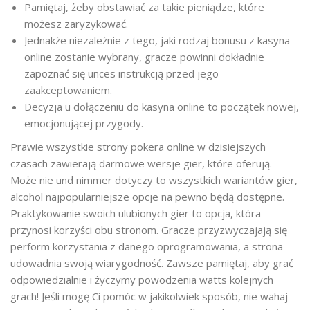
Pamiętaj, żeby obstawiać za takie pieniądze, które
możesz zaryzykować.
Jednakże niezależnie z tego, jaki rodzaj bonusu z kasyna
online zostanie wybrany, gracze powinni dokładnie
zapoznać się unces instrukcją przed jego
zaakceptowaniem.
Decyzja u dołączeniu do kasyna online to początek nowej,
emocjonującej przygody.
Prawie wszystkie strony pokera online w dzisiejszych
czasach zawierają darmowe wersje gier, które oferują.
Może nie und nimmer dotyczy to wszystkich wariantów gier,
alcohol najpopularniejsze opcje na pewno będą dostępne.
Praktykowanie swoich ulubionych gier to opcja, która
przynosi korzyści obu stronom. Gracze przyzwyczajają się
perform korzystania z danego oprogramowania, a strona
udowadnia swoją wiarygodność. Zawsze pamiętaj, aby grać
odpowiedzialnie i życzymy powodzenia watts kolejnych
grach! Jeśli mogę Ci pomóc w jakikolwiek sposób, nie wahaj