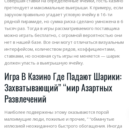
Совершая ставки на определенные ячейки, гость казино
претендует и максимальные выигрыши. К примеру, если
зарухом правильно угадает угловую ячейку в 16-ти
рядной пирамиде, но сумма риска сделано умножена в 6
тысяч раз. Тогда в игры рассматриваемого поставщика
можно играть бесплатно, с огромной вероятностью они
нет в нашей базе. Все они могут отличаться визуальным
интерфейсом, количеством рядов, коэффициентами,
ставками, но основная суть игры не меняется — шарик
должен упасть а выигрышную ячейку.
Игра В Казино Где Падают Шарики:
Захватывающий” “мир Азартных
Развлечений
Наиболее подвержены этому оказываются порой
малоимущие люди, пожилые и прочие, ” “обманутые
иллюзией неожиданного быстрого обогащения. Иногда