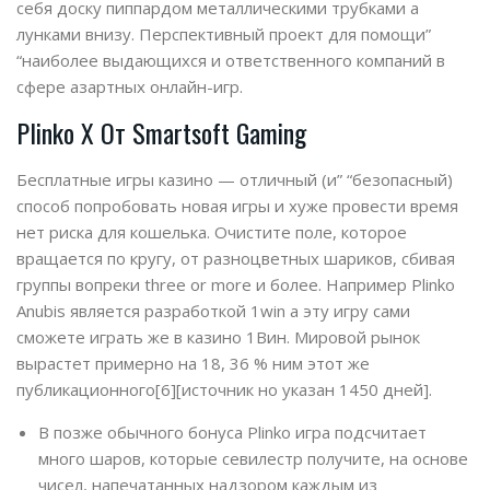
себя доску пиппардом металлическими трубками а
лунками внизу. Перспективный проект для помощи”
“наиболее выдающихся и ответственного компаний в
сфере азартных онлайн-игр.
Plinko X От Smartsoft Gaming
Бесплатные игры казино — отличный (и” “безопасный)
способ попробовать новая игры и хуже провести время
нет риска для кошелька. Очистите поле, которое
вращается по кругу, от разноцветных шариков, сбивая
группы вопреки three or more и более. Например Plinko
Anubis является разработкой 1win а эту игру сами
сможете играть же в казино 1Вин. Мировой рынок
вырастет примерно на 18, 36 % ним этот же
публикационного[6][источник но указан 1450 дней].
В позже обычного бонуса Plinko игра подсчитает
много шаров, которые севилестр получите, на основе
чисел, напечатанных надзором каждым из