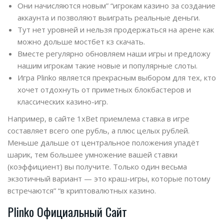
Они начисляются новым” “игрокам казино за создание
аккаунта и позволяют выиграть реальные деньги.
Тут нет уровней и нельзя продержаться на арене как
можно дольше мостбет кз скачать.
Вместе регулярно обновляем наши игры и предложу
нашим игрокам такие новые и популярные слоты.
Игра Plinko является прекрасным выбором для тех, кто
хочет отдохнуть от приметных блокбастеров и
классических казино-игр.
Например, в сайте 1xBet приемлема ставка в игре
составляет всего one рубль, а плюс целых рублей.
Меньше дальше от центральное положения упадёт
шарик, тем большее умножение вашей ставки
(коэффициент) вы получите. Только один весьма
экзотичный вариант — это краш-игры, которые потому
встречаются” “в криптовалютных казино.
Plinko Официальный Сайт