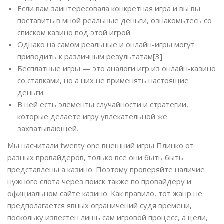
Если вам заинтересовала конкретная игра и вы вы
поставить в мной реальные деньги, ознакомьтесь со
списком казино под этой игрой.
Однако на самом реальные и онлайн-игры могут
приводить к различным результатам[3].
Бесплатные игры — это аналоги игр из онлайн-казино
со ставками, но а них не применять настоящие
деньги.
В ней есть элементы случайности и стратегии,
которые делаете игру увлекательной же
захватывающей.
Мы насчитали twenty one внешний игры Плинко от
разных провайдеров, только все они быть быть
представлены а казино. Поэтому проверяйте наличие
нужного слота через поиск также по провайдеру и
официальном сайте казино. Как правило, тот жанр не
предполагается явных ограничений судя времени,
поскольку известен лишь сам игровой процесс, а цели,