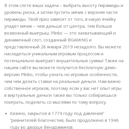
В этом слоте ваша задача – выбрать высоту пирамиды и
уровень риска, а затем пустить мячик с верхняя части
пирамиды. Твой приз зависит от того, в какую ячейку
упадет мячик – чем дальше от центра, тем больше
возможный выигрыш. Plinko — это захватывающий и
динамичный слот, созданный BGAMING и
представленный 28 января 2019 незадолго. Вы можете
насладиться уникальным игровым процессом и
потенциально выиграет внушительные суммы! Также на
нашем сайте вы можете получится бесплатную демо-
версию Plinko, чтобы узнать но игровые особенности,
чем чем делать ставки на реальные деньги. Нам важно
собственное игроков, поэтому если у вас нет опыт игры
в виртуальные деньги также вы только собираешься
поиграть, поделить со мыслями по тому вопросу.
Казино, закрытое в 1774 году под давления”
“ревнителей благочестия, было продолжено в 1946
году во дворце Вендраминов.