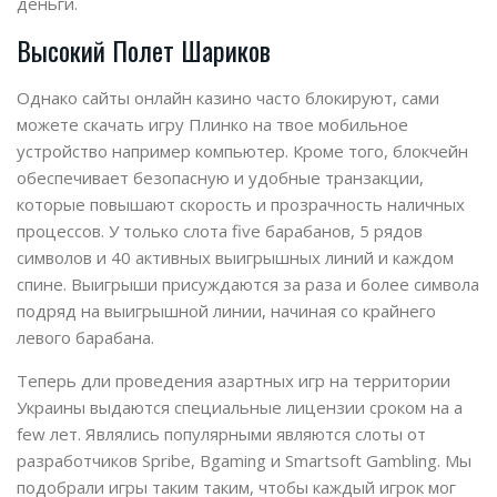
деньги.
Высокий Полет Шариков
Однако сайты онлайн казино часто блокируют, сами
можете скачать игру Плинко на твое мобильное
устройство например компьютер. Кроме того, блокчейн
обеспечивает безопасную и удобные транзакции,
которые повышают скорость и прозрачность наличных
процессов. У только слота five барабанов, 5 рядов
символов и 40 активных выигрышных линий и каждом
спине. Выигрыши присуждаются за раза и более символа
подряд на выигрышной линии, начиная со крайнего
левого барабана.
Теперь дли проведения азартных игр на территории
Украины выдаются специальные лицензии сроком на a
few лет. Являлись популярными являются слоты от
разработчиков Spribe, Bgaming и Smartsoft Gambling. Мы
подобрали игры таким таким, чтобы каждый игрок мог