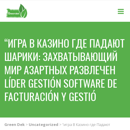
“ИГРА В КАЗИНО ГДЕ ПАДАЮТ
ШАРИКИ: ЗАХВАТЫВАЮЩИЙ
МИР АЗАРТНЫХ РАЗВЛЕЧЕН
LÍDER GESTIÓN SOFTWARE DE
FACTURACIÓN Y GESTIÓ
Green Dek
>
Uncategorized
>
“игра В Казино где Падают