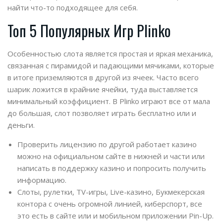
найти что-то подходящее для себя.
Топ 5 Популярных Игр Plinko
Особенностью слота является простая и яркая механика,
связанная с пирамидой и падающими мячиками, которые
в итоге приземляются в другой из ячеек. Часто всего
шарик ложится в крайние ячейки, туда выставляется
минимальный коэффициент. В Plinko играют все от мала
до большая, слот позволяет играть бесплатно или и
деньги.
Проверить лицензию по другой работает казино
можно на официальном сайте в нижней и части или
написать в поддержку казино и попросить получить
информацию.
Слоты, рулетки, TV-игры, Live-казино, Букмекерская
контора с очень огромной линией, киберспорт, все
это есть в сайте или и мобильном приложении Pin-Up.