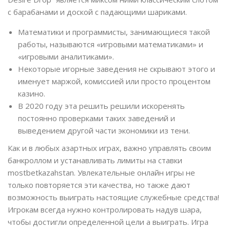
с барабанами и доской с падающими шариками.
Математики и программисты, занимающиеся такой
работы, называются «игровыми математиками» и
«игровыми аналитиками».
Некоторые игорные заведения не скрывают этого и
именует маржой, комиссией или просто процентом
казино.
В 2020 году эта решить решили искоренять
постоянно проверками таких заведений и
выведением другой части экономики из тени.
Как и в любых азартных играх, важно управлять своим
банкроллом и устанавливать лимиты на ставки
mostbetkazahstan. Увлекательные онлайн игры не
только повторяется эти качества, но также дают
возможность выиграть настоящие служебные средства!
Игрокам всегда нужно контролировать надув шара,
чтобы достигли определенной цели а выиграть. Игра